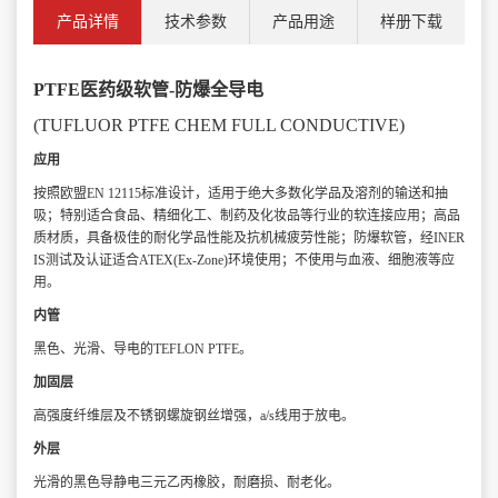
产品详情
技术参数
产品用途
样册下载
PTFE医药级软管-防爆全导电
(TUFLUOR PTFE CHEM FULL CONDUCTIVE)
应用
按照欧盟EN 12115标准设计，适用于绝大多数化学品及溶剂的输送和抽
吸；
特别适合食品、精细化工、制药及化妆品等行业的软连接应用；
高品
质材质，具备极佳的耐化学品性能及抗机械疲劳性能；
防爆软管，经INER
IS测试及认证适合ATEX(Ex-Zone)环境使用；
不使用与血液、细胞液等应
用。
内管
黑色、光滑、导电的TEFLON PTFE。
加固层
高强度纤维层及不锈钢螺旋钢丝增强，a/s线用于放电。
外层
光滑的黑色导静电三元乙丙橡胶，耐磨损、耐老化。