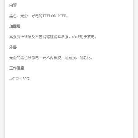
内管
黑色、光滑、导电的TEFLON PTFE。
加固层
高强度纤维层及不锈钢螺旋钢丝增强，a/s线用于放电。
外层
光滑的黑色导静电三元乙丙橡胶，耐磨损、耐老化。
工作温度
-40℃/+150℃