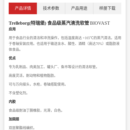
产品详情
技术参数
产品用途
样册下载
Trell
eborg(特瑞堡) 食品级蒸汽清洗软管
BIOVAST
应用
用于食品行业的清洁和冲洗操作，包括温度高达 +165℃的蒸汽清洁。适用
于卷轴安装应用。也适用于输送含水、酸性、酒精（高达70%）或脂肪液
体食品。
优点
专为乳制品、肉类加工、罐头厂、鱼市等设计的清洁软管。
高度灵活，耐动物和植物脂肪。
可与万向接头，水枪，卷轴搭配使用。
不含塑化剂。
内
胶
食品级耐油丁腈橡胶，光滑，白色。
加固层
双层聚酯线编织。