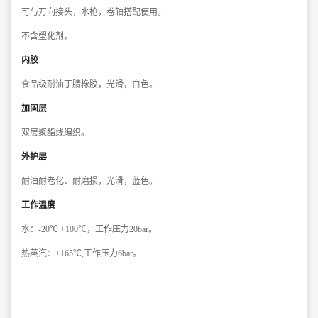
可与万向接头，水枪，卷轴搭配使用。
不含塑化剂。
内
胶
食品级耐油丁腈橡胶，光滑，白色。
加固层
双层聚酯线编织。
外护层
耐油耐老化、耐磨损，光滑，蓝色。
工作温度
水：-20℃ +100℃，工作压力20bar。
热蒸汽：+165℃,工作压力6bar。