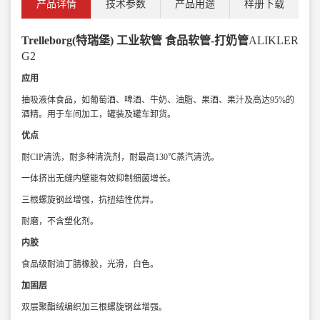
产品详情
技术参数
产品用途
样册下载
Trelleborg(特瑞堡) 工业软管 食品软管-打奶管
ALIKLER
G2
应用
抽吸液体食品，如葡萄酒、啤酒、牛奶、油脂、果酒、果汁及高达95%的
酒精。用于车间加工，罐装及罐车卸货。
优点
耐CIP清洗，耐多种清洗剂，耐最高130℃蒸汽清洗。
一体挤出无缝内壁能有效抑制细菌增长。
三根螺旋钢丝增强，抗扭结性优异。
耐磨，不含塑化剂。
内胶
食品级耐油丁腈橡胶，光滑，白色。
加固层
双层聚酯绒编织加三根螺旋钢丝增强。