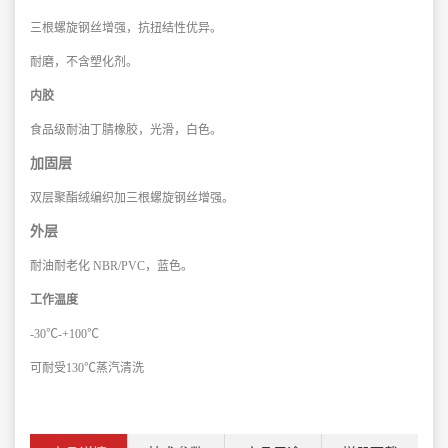
三根螺旋钢丝增强，抗扭结性优异。
耐磨，不含塑化剂。
内胶
食品级耐油丁腈橡胶，光滑，白色。
加固层
双层聚酯绒编织加三根螺旋钢丝增强。
外层
耐油耐老化 NBR/PVC，蓝色。
工作温度
-30℃-+100℃
可耐受130℃蒸汽清洗