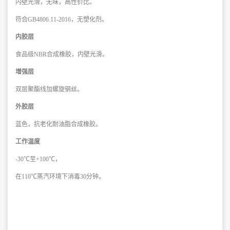
内壁光滑，无味，高性价比。
符合GB4806.11-2016，无塑化剂。
内胶层
食品级NBR合成橡胶，内壁光滑。
增强层
双层聚酯线加螺旋钢丝。
外胶层
蓝色，抗老化耐油脂合成橡胶。
工作温度
-30℃至+100℃，
在110℃蒸汽环境下消毒30分钟。