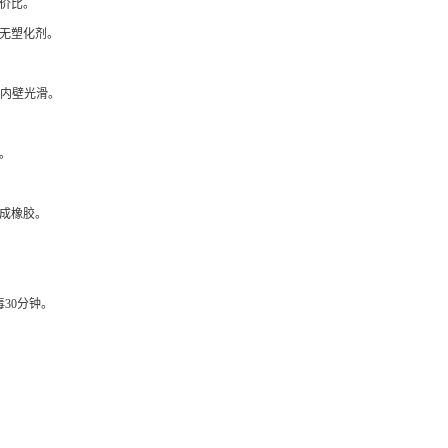
价比。
16，无塑化剂。
，内壁光滑。
。
成橡胶。
毒30分钟。