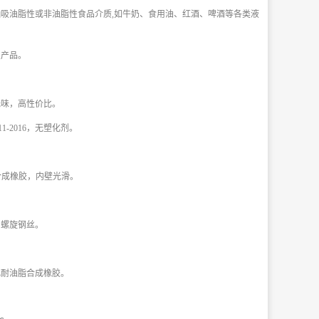
吸油脂性或非油脂性食品介质,如牛奶、食用油、红酒、啤酒等各类液
星产品。
无味，高性价比。
.11-2016，无塑化剂。
合成橡胶，内壁光滑。
加螺旋钢丝。
化耐油脂合成橡胶。