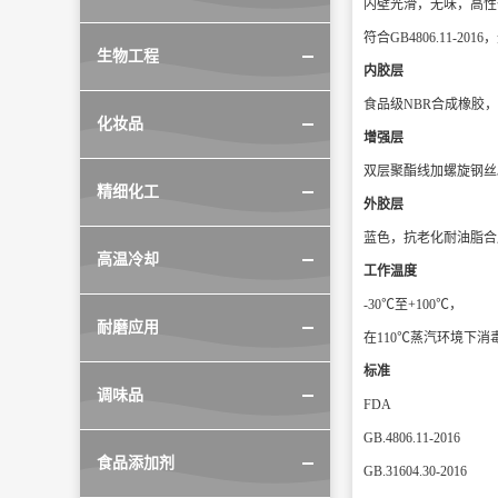
内壁光滑，无味，高性
符合GB4806.11-20
生物工程
内胶层
食品级NBR合成橡胶
化妆品
增强层
双层聚酯线加螺旋钢丝
精细化工
外胶层
蓝色，抗老化耐油脂合
高温冷却
工作温度
-30℃至+100℃，
耐磨应用
在110℃蒸汽环境下消
标准
调味品
FDA
GB.4806.11-2016
食品添加剂
GB.31604.30-2016