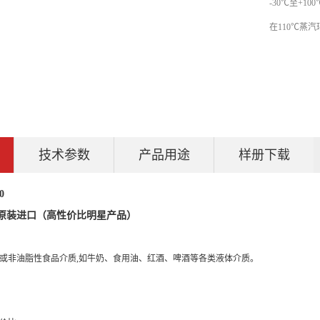
-30℃至+10
在110℃蒸
技术参数
产品用途
样册下载
0
 原装进口（高性价比明星产品）
或非油脂性食品介质,如牛奶、食用油、红酒、啤酒等各类液体介质。