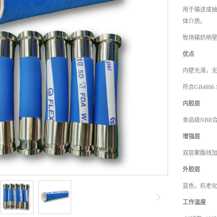
用于输送或抽
体介质。
牧场输奶明
优点
内壁光滑，
符合GB4806
内胶层
食品级NBR
增强层
双层聚酯线
外胶层
蓝色，抗老
工作温度