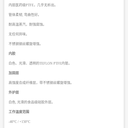
内层医药级PTFE，几乎无析出。
管体柔韧, 弯曲性好。
耐高温蒸汽，耐强腐蚀。
无任何异味。
不锈钢钢丝螺旋增强。
内胶
白色、光滑、透明的TEFLON PTFE内管。
加固层
高强度合成纤维层，带不锈钢丝螺旋增强。
外护层
白色, 光滑的食品级硅胶外层。
工作温度范围
-40°C / +150°C