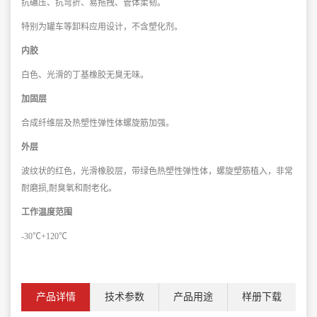
抗碾压、抗弯折、易拖拽、管体柔韧。
特别为罐车等卸料应用设计，不含塑化剂。
内胶
白色、光滑的丁基橡胶无臭无味。
加固层
合成纤维层及热塑性弹性体螺旋筋加强。
外层
波纹状的红色，光滑橡胶层，带绿色热塑性弹性体，
螺旋塑筋植入，非常
耐磨损,耐臭氧和耐老化。
工作温度范围
-30℃+120℃
产品详情
技术参数
产品用途
样册下载