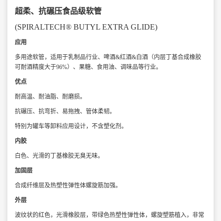
超柔、抗碾压食品级软管
(SPIRALTECH® BUTYL EXTRA GLIDE)
应用
多用途软管，适用于乳制品行业、啤酒&红酒&白酒（内层丁基合成橡胶
可耐酒精度
大于96%）、果糖、食用油、调味品等行业。
优点
耐高温、耐油脂、耐磨损。
抗碾压、抗弯折、易拖拽、管体柔韧。
特别为罐车等卸料应用设计，不含塑化剂。
内胶
白色、光滑的丁基橡胶无臭无味。
加固层
合成纤维层及热塑性弹性体螺旋筋加强。
外层
波纹状的红色，光滑橡胶层，带绿色热塑性弹性体，
螺旋塑筋植入，非常