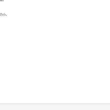
层。
力小。