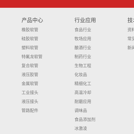
产品中心
行业应用
技
橡胶软管
食品行业
资
硅胶软管
牧场应用
常
塑料软管
酿酒行业
新
特氟龙软管
制药行业
复合软管
生物工程
液压胶管
化妆品
金属软管
精细化工
工业接头
高温冷却
液压接头
耐磨应用
管路配件
调味品
食品添加剂
冰激凌