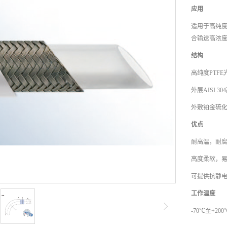
应用
适用于高纯
合输送高浓
结构
高纯度PTF
外层AISI 
外敷铂金硫
优点
耐高温，耐
高度柔软，
可提供抗静
工作温度
-70℃至+200