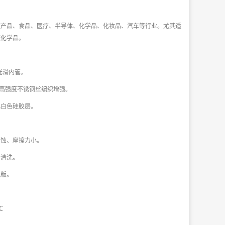
度产品、食品、医疗、半导体、
化学品、化妆品、汽车等行业。
尤其适
度化学品。
E光滑内管。
304高强度不锈钢丝编织增强。
化白色硅胶层。
腐蚀、摩擦力小。
易清洗。
电版。
℃