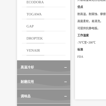
外敷铂金硫化白色硅胶
ECODORA
优点
TOGAWA
耐高温，耐腐蚀、摩擦
高度柔软，易清洗。
GAP
可提供抗静电版。
工作温度
DROPTEK
-70℃至+200℃
标准
VENAIR
FDA
高温冷却
耐磨应用
调味品