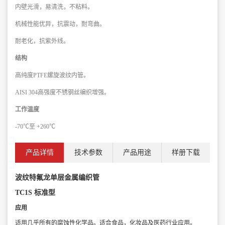
内壁光滑，易清洗，不粘料。
机械性能优异，抗震动，耐弯曲。
耐老化，抗紫外线。
结构
高纯度PTFE螺旋波纹内管。
AISI 304高强度不锈钢丝编织增强。
工作温度
-70℃至 +260℃
产品详情
技术参数
产品用途
样册下载
波纹特氟龙单层金属编织管
TC1S 标准型
应用
适用几乎所有的腐蚀性化学品。
适合食品，化妆品及医药行业应用。