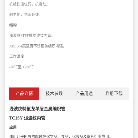
机械性能优异，抗震动。
耐老化，抗紫外线。
结构
浅波纹PTFE螺旋波纹内管。
AISI304高强度不锈钢丝编织增强。
工作温度
-70℃至 +260℃
产品详情
技术参数
产品用途
样册下载
浅波纹特氟龙单层金属编织管
TC1SY 浅波纹内管
应用
适用几乎所有的腐蚀性化学品、
食品，化妆品及医药行业应用。