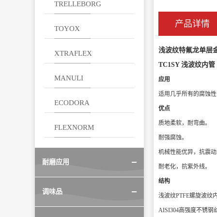
TRELLEBORG
产品详情
TOYOX
浅波纹特氟龙单层
XTRAFLEX
TC1SY 浅波纹内管
MANULI
应用
适用几乎所有的腐蚀性
ECODORA
优点
质地柔软，耐弯曲。
FLEXNORM
耐强腐蚀。
机械性能优异，抗震动
耐磨应用
耐老化，抗紫外线。
结构
调味品
浅波纹PTFE螺旋波纹
AISI304高强度不锈