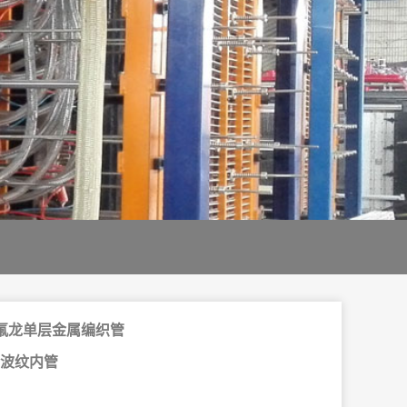
氟龙单层金属编织管
 浅波纹内管