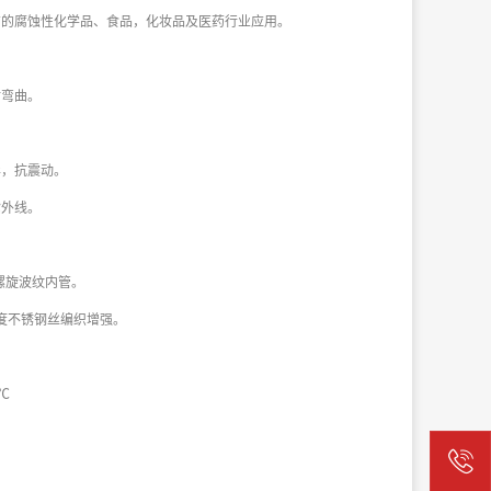
有的腐蚀性化学品、
食品，化妆品及医药行业应用。
耐弯曲。
异，抗震动。
紫外线。
E螺旋波纹内管。
高强度不锈钢丝编织增强。
0℃