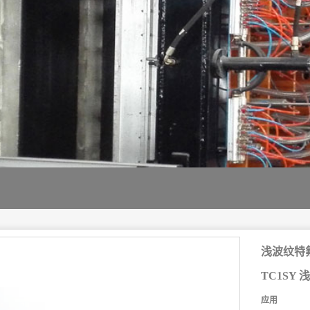
浅波纹特
TC1SY
应用