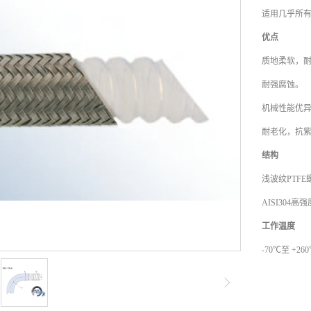
适用几乎所
优点
质地柔软，
耐强腐蚀。
机械性能优
耐老化，抗
结构
浅波纹PTF
AISI304
工作温度
-70℃至 +26