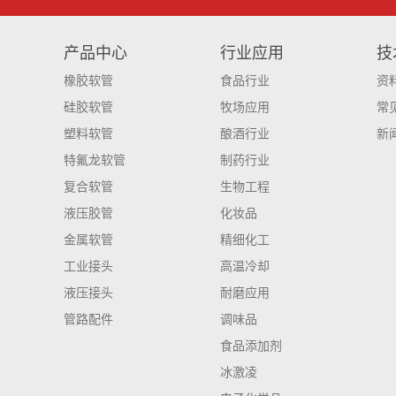
产品中心
行业应用
技
橡胶软管
食品行业
资
硅胶软管
牧场应用
常
塑料软管
酿酒行业
新
特氟龙软管
制药行业
复合软管
生物工程
液压胶管
化妆品
金属软管
精细化工
工业接头
高温冷却
液压接头
耐磨应用
管路配件
调味品
食品添加剂
冰激凌