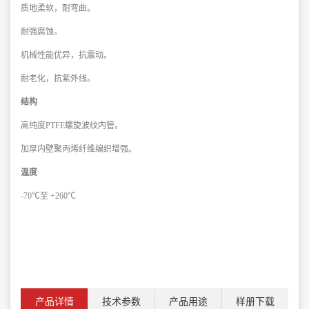
质地柔软，耐弯曲。
耐强腐蚀。
机械性能优异，抗震动。
耐老化，抗紫外线。
结构
高纯度PTFE螺旋波纹内管。
加厚内壁聚丙烯纤维编织增强。
温度
-70℃至 +260℃
产品详情
技术参数
产品用途
样册下载