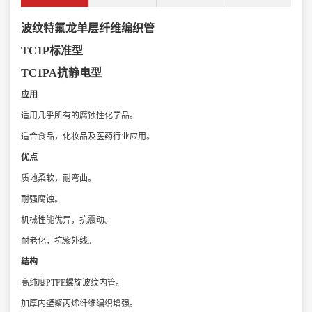
波纹特氟龙单层纤维编织管
TC1P标准型
TC1PA抗静电型
应用
适用几乎所有的腐蚀性化学品。
适合食品，化妆品及医药行业应用。
优点
质地柔软，耐弯曲。
耐强腐蚀。
机械性能优异，抗震动。
耐老化，抗紫外线。
结构
高纯度PTFE螺旋波纹内管。
加厚内壁聚丙烯纤维编织增强。