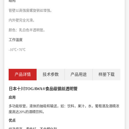
结构
管壁以高强度螺旋钢丝增强。
内外壁完全光滑。
颜色：乳白色半透明管。
工作温度
-10℃+70℃
产品详情
技术参数
产品用途
样册下载
日本十川TOGAWA®食品级钢丝透明管
应用
多功能软管，液体的抽吸和输送，
如：饮料，果汁，水，葡萄酒及酒精浓
度
高达20%的酒精饮料。
优点