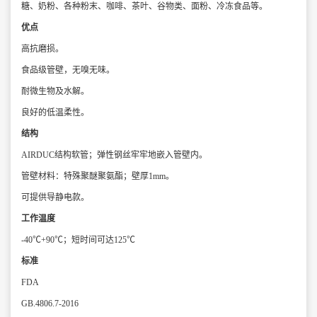
糖、奶粉、各种粉末、咖啡、茶叶、谷物类、面粉、冷冻食品等。
优点
高抗磨损。
食品级管壁，无嗅无味。
耐微生物及水解。
良好的低温柔性。
结构
AIRDUC结构软管；弹性钢丝牢牢地嵌入管壁内。
管壁材料：特殊聚醚聚氨酯；壁厚1mm。
可提供导静电款。
工作温度
-40℃+90℃；短时间可达125℃
标准
FDA
GB.4806.7-2016