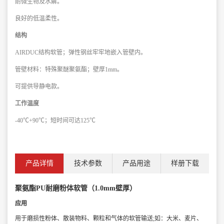
耐微生物及水解。
良好的低温柔性。
结构
AIRDUC结构软管；弹性钢丝牢牢地嵌入管壁内。
管壁材料：特殊聚醚聚氨酯；壁厚1mm。
可提供导静电款。
工作温度
-40℃+90℃；短时间可达125℃
产品详情
技术参数
产品用途
样册下载
聚氨酯PU耐磨粉体软管（1.0mm壁厚）
应用
用于磨损性粉体、散装物料、颗粒和气体的软管输送;如：大米、麦片、