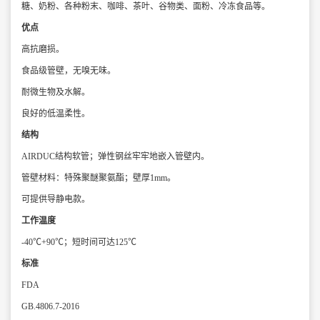
糖、奶粉、各种粉末、咖啡、茶叶、谷物类、面粉、冷冻食品等。
优点
高抗磨损。
食品级管壁，无嗅无味。
耐微生物及水解。
良好的低温柔性。
结构
AIRDUC结构软管；弹性钢丝牢牢地嵌入管壁内。
管壁材料：特殊聚醚聚氨酯；壁厚1mm。
可提供导静电款。
工作温度
-40℃+90℃；短时间可达125℃
标准
FDA
GB.4806.7-2016