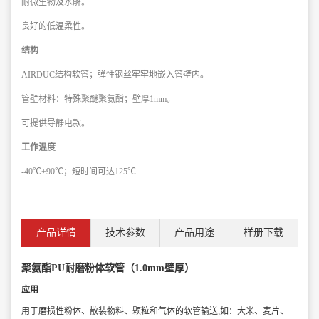
耐微生物及水解。
良好的低温柔性。
结构
AIRDUC结构软管；弹性钢丝牢牢地嵌入管壁内。
管壁材料：特殊聚醚聚氨酯；壁厚1mm。
可提供导静电款。
工作温度
-40℃+90℃；短时间可达125℃
产品详情
技术参数
产品用途
样册下载
聚氨酯PU耐磨粉体软管（1.0mm壁厚）
应用
用于磨损性粉体、散装物料、颗粒和气体的软管输送;如：大米、麦片、