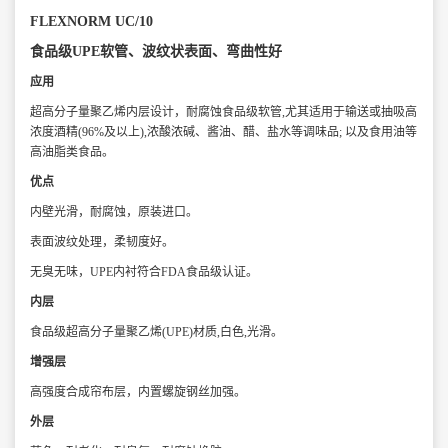
FLEXNORM UC/10
食品级UPE软管、波纹状表面、弯曲性好
应用
超高分子量聚乙烯内层设计，耐腐蚀食品级软管,尤其适用于输送或抽吸高
浓度酒精
(96%及以上),浓酸浓碱、酱油、醋、盐水等调味品; 以及食用油等
高油脂类食品。
优点
内壁光滑，耐腐蚀，原装进口。
表面波纹处理，柔韧度好。
无臭无味，UPE内衬符合FDA食品级认证。
内层
食品级超高分子量聚乙烯(UPE)材质,白色,光滑。
增强层
高强度合成帘布层，内置螺旋钢丝加强。
外层