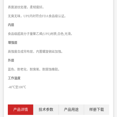
表面波纹处理，柔韧度好。
无臭无味，UPE内衬符合FDA食品级认证。
内层
食品级超高分子量聚乙烯(UPE)材质,白色,光滑。
增强层
高强度合成帘布层，内置螺旋钢丝加强。
外层
蓝色、耐老化、耐臭氧、耐腐蚀橡胶。
工作温度
-40℃至100℃
产品详情
技术参数
产品用途
样册下载