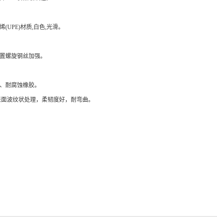
(UPE)材质,白色,光滑。
置螺旋钢丝加强。
、耐腐蚀橡胶。
管表面波纹状处理，柔韧度好，耐弯曲。