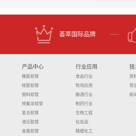
荟萃国际品牌
产品中心
行业应用
技
橡胶软管
食品行业
资
硅胶软管
牧场应用
常
塑料软管
酿酒行业
新
特氟龙软管
制药行业
复合软管
生物工程
液压胶管
化妆品
金属软管
精细化工