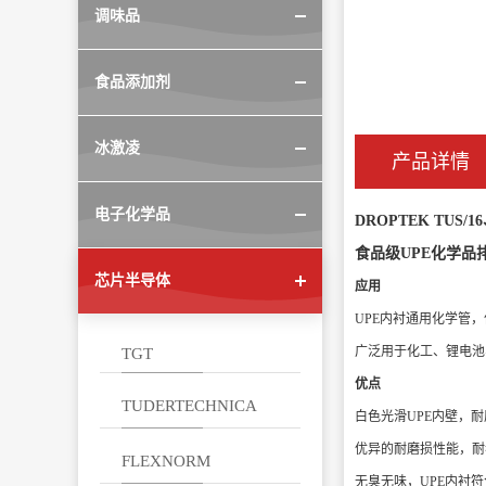
调味品
食品添加剂
冰激凌
产品详情
电子化学品
DROPTEK TUS/16
食品级UPE化学品
芯片半导体
应用
UPE内衬通用化学管
广泛用于化工、锂电池
TGT
优点
TUDERTECHNICA
白色光滑UPE内壁，
优异的耐磨损性能，耐
FLEXNORM
无臭无味，UPE内衬符