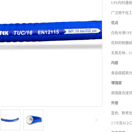
UPE内衬通
广泛用于化
优点
白色光滑UP
优异的耐磨
无臭无味，U
内层
食品级超高分子
增强层
高强度合成
外层
蓝色、耐老
2.5寸及以