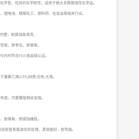
用化学管，优异的化学耐性，适用于绝大多数腐蚀性化学品。
工、锂电池、精细化工、原料药、化妆品等相关行业。
E内壁，耐腐蚀易清洗。
损性能，耐老化，耐臭氧。
PE内衬符合FDA食品级认证。
量聚乙烯(UPE)材质,白色,光滑。
帘布层，内置螺旋钢丝加强。
化、耐臭氧、耐腐蚀橡胶。
上口径软管表面波纹状处理，柔韧度好，耐弯曲。