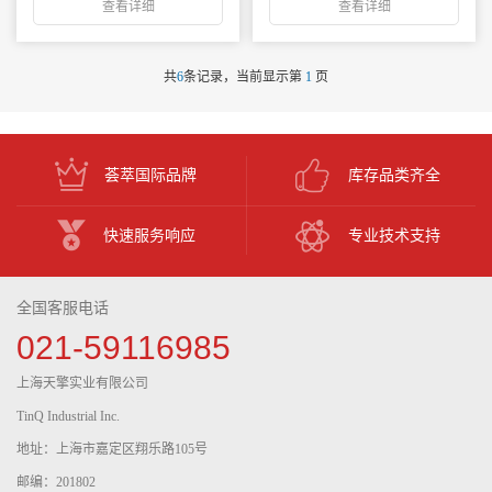
查看详细
查看详细
共
6
条记录，当前显示第
1
页
荟萃国际品牌
库存品类齐全
快速服务响应
专业技术支持
全国客服电话
021-59116985
上海天擎实业有限公司
TinQ Industrial Inc.
地址：上海市嘉定区翔乐路105号
邮编：201802