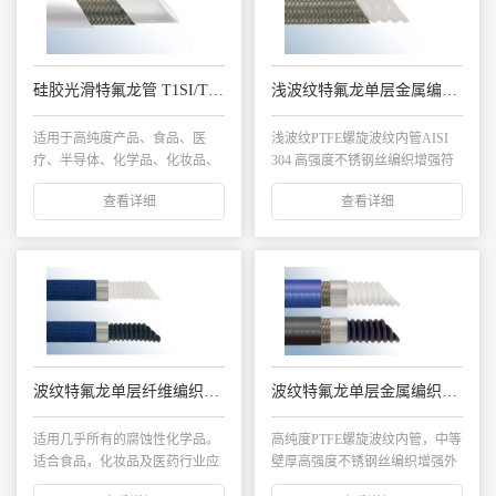
硅胶光滑特氟龙管 T1SI/T1SIA
浅波纹特氟龙单层金属编织管 TC1SY 浅波纹内管
适用于高纯度产品、食品、医
浅波纹PTFE螺旋波纹内管AISI
疗、半导体、化学品、化妆品、
304 高强度不锈钢丝编织增强符
汽车等行业。尤其适...
合F...
查看详细
查看详细
波纹特氟龙单层纤维编织管 TC1P/TC1PA
波纹特氟龙单层金属编织管-EPDM外层 TC1E/TC1EA
适用几乎所有的腐蚀性化学品。
高纯度PTFE螺旋波纹内管，中等
适合食品，化妆品及医药行业应
壁厚高强度不锈钢丝编织增强外
用。...
层为EPDM...