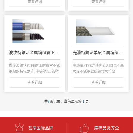
查看详细
查看详细
波纹特氟龙金属编织管-EP外层/钢丝增强 TCW1E
光滑特氟龙单层金属编织管 Speed Flow-B
螺旋波纹状PTFE耐压耐真空不锈
高纯度PTFE光滑内管AISI 304 高
钢编织特氟龙管, 中等壁厚, 管壁
强度不锈钢丝编织增强符合
外置耐...
FDA...
查看详细
查看详细
共
8
条记录，当前显示第
1
页
荟萃国际品牌
库存品类齐全