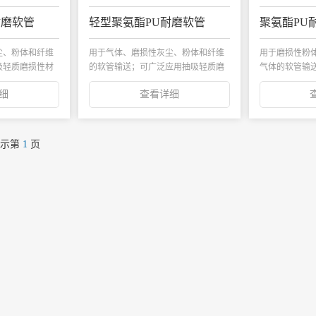
耐磨软管
轻型聚氨酯PU耐磨软管
聚氨酯PU
尘、粉体和纤维
用于气体、磨损性灰尘、粉体和纤维
用于磨损性粉
吸轻质磨损性材
的软管输送；可广泛应用抽吸轻质磨
气体的软管输送
损性材料...
糖、奶粉...
细
查看详细
显示第
1
页