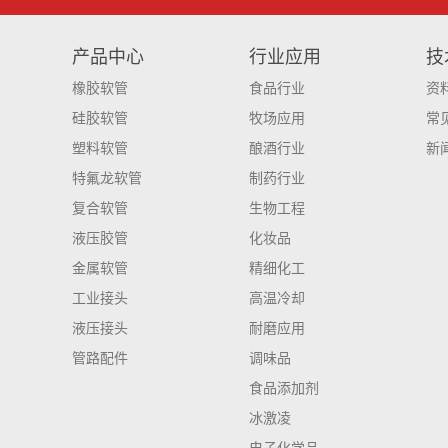
产品中心
行业应用
技
橡胶软管
食品行业
资
硅胶软管
牧场应用
常
塑料软管
酿酒行业
新
特氟龙软管
制药行业
复合软管
生物工程
液压胶管
化妆品
金属软管
精细化工
工业接头
高温冷却
液压接头
耐磨应用
管路配件
调味品
食品添加剂
冰激凌