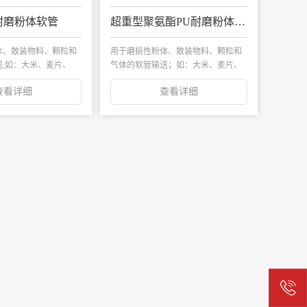
耐磨粉体软管
超重型聚氨酯PU耐磨粉体软管
体、散装物料、颗粒和
用于磨损性粉体、散装物料、颗粒和
;如：大米、麦片、
气体的软管输送；如：大米、麦片、
糖、奶粉...
查看详细
查看详细