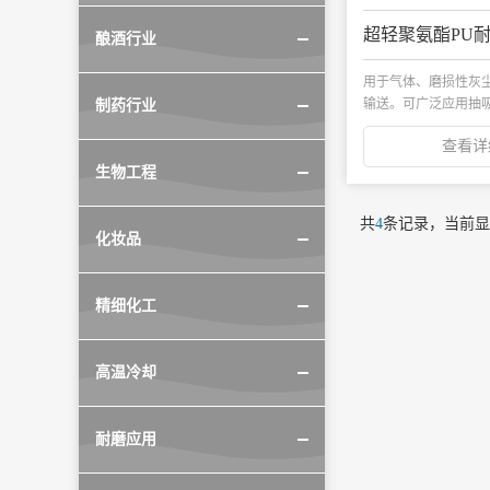
超轻聚氨酯PU
酿酒行业
用于气体、磨损性灰
输送。可广泛应用抽
制药行业
料和粉末...
查看详
生物工程
共
4
条记录，当前
化妆品
精细化工
高温冷却
耐磨应用