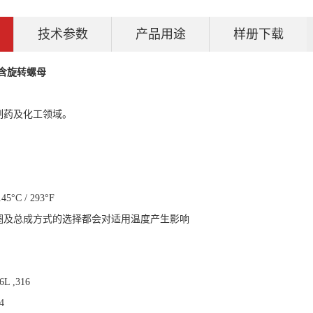
技术参数
产品用途
样册下载
 含旋转螺母
制药及化工领域。
145°C / 293°F
圈及总成方式的选择都会对适用温度产生影响
 ,316
4