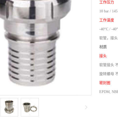
工作压力
10 bar / 145
工作温度
-40°C / -40
软管，接头
材质
接头
软管接头 不锈
旋转螺母 不
密封圈
EPDM, NBR