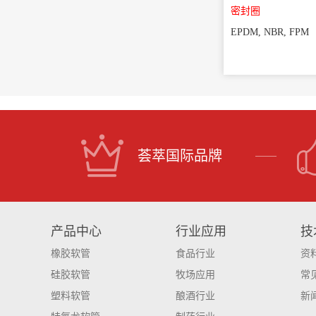
密封圈
EPDM, NBR, FPM
荟萃国际品牌
产品中心
行业应用
技
橡胶软管
食品行业
资
硅胶软管
牧场应用
常
塑料软管
酿酒行业
新