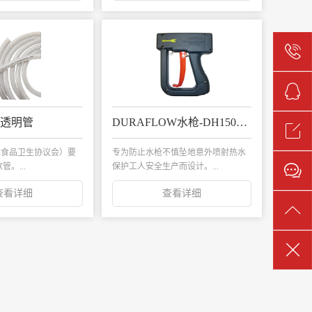
透明管
DURAFLOW水枪-DH150S 系列（高效 / 节水型）
VC食品卫生协议会）要
专为防止水枪不慎坠地意外喷射热水
管。...
保护工人安全生产而设计。...
查看详细
查看详细