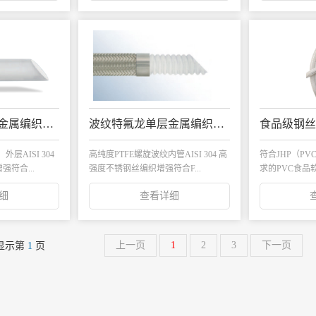
光滑特氟龙单层金属编织管T1S/T1AS
波纹特氟龙单层金属编织管 TC1S
食品级钢丝
层AISI 304
高纯度PTFE螺旋波纹内管AISI 304 高
符合JHP（P
符合...
强度不锈钢丝编织增强符合F...
求的PVC食品软
细
查看详细
上一页
1
2
3
下一页
显示第
1
页