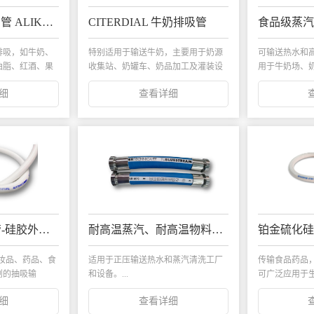
牛奶排吸管-打奶管 ALIKLER G2
CITERDIAL 牛奶排吸管
排吸，如牛奶、
特别适用于输送牛奶，主要用于奶源
可输送热水和高
油脂、红酒、果
收集站、奶罐车、奶品加工及灌装设
用于牛奶场、
备等工作...
水产...
细
查看详细
医药级PTFE软管-硅胶外层 TUFLUOR® PTFE SIL
耐高温蒸汽、耐高温物料软管 TUBLUESTREAM
化妆品、药品、食
适用于正压输送热水和蒸汽清洗工厂
传输食品药品
剂的抽吸输
和设备。...
可广泛应用于
适应于高...
细
查看详细