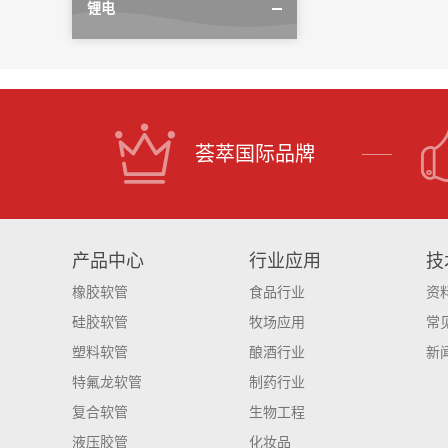
锂电
荟萃国际品牌
产品中心
行业应用
技
橡胶软管
食品行业
资
硅胶软管
牧场应用
常
塑料软管
酿酒行业
新
特氟龙软管
制药行业
复合软管
生物工程
液压胶管
化妆品