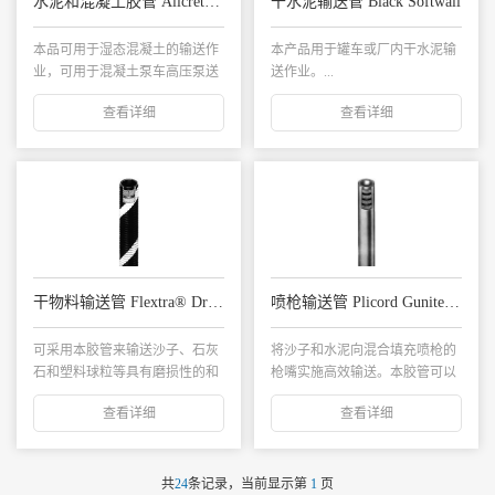
水泥和混凝土胶管 Allcrete® Wire
干水泥输送管 Black Softwall
本品可用于湿态混凝土的输送作
本产品用于罐车或厂内干水泥输
业，可用于混凝土泵车高压泵送
送作业。...
软连接部位；该产...
查看详细
查看详细
干物料输送管 Flextra® Dry Material
喷枪输送管 Plicord Gunite® Tan
可采用本胶管来输送沙子、石灰
将沙子和水泥向混合填充喷枪的
石和塑料球粒等具有磨损性的和
枪嘴实施高效输送。本胶管可以
非油型的物料。...
用于所有类型的采...
查看详细
查看详细
共
24
条记录，当前显示第
1
页