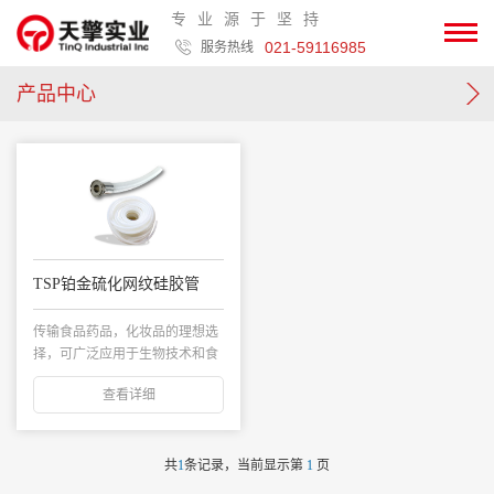
专业源于坚持
021-59116985
服务热线
产品中心
TSP铂金硫化网纹硅胶管
传输食品药品，化妆品的理想选
择，可广泛应用于生物技术和食
品行业。适应于高...
查看详细
共
1
条记录，当前显示第
1
页