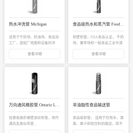
热水冲洗管 Michigan
食品级热水和蒸汽管 Foodland
适用于牛奶场、奶油场、食品加
软壁软管，FDA食品认证， 牛奶
工厂、造纸厂地面和设备的冲
场、屠宰场和一般食品工业中清
洗；也适用于户外冲...
洗用热水和蒸...
查看详细
查看详细
万向通风橡胶管 Ontario Light
非油脂性食品输送管
轻便易曲折硬壁波纹软管，用作
食品级软管， 适用于饮用水、酒
通风及类似导管...
类、果汁和软饮料的输送，但不
适用于输送油脂...