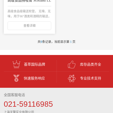
高级食品排吸管 Scotland LL
高级食品级输送软管， 无嗅、无
味，用于96°酒类和酒精的输送，
特别适用于...
查看详细
共
9
条记录，当前显示第
1
页
荟萃国际品牌
库存品类齐全
快速服务响应
专业技术支持
全国客服电话
021-59116985
上海天擎实业有限公司