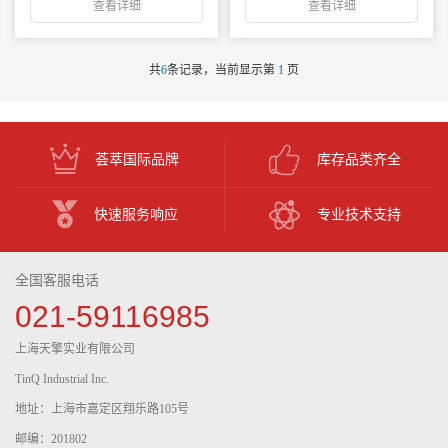
查看详细
查看详细
共
6
条记录，当前显示第
1
页
荟萃国际品牌
库存品类齐全
快速服务响应
专业技术支持
全国客服电话
021-59116985
上海天擎实业有限公司
TinQ Industrial Inc.
地址：上海市嘉定区翔乐路105号
邮编：201802