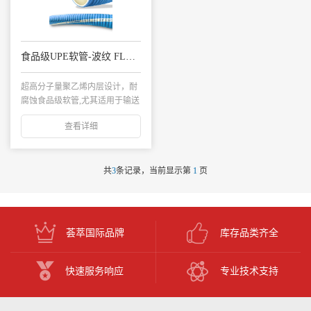
食品级UPE软管-波纹 FLEXNORM UC/10
超高分子量聚乙烯内层设计，耐
腐蚀食品级软管,尤其适用于输送
或抽吸高浓度酒...
查看详细
共
3
条记录，当前显示第
1
页
荟萃国际品牌
库存品类齐全
快速服务响应
专业技术支持