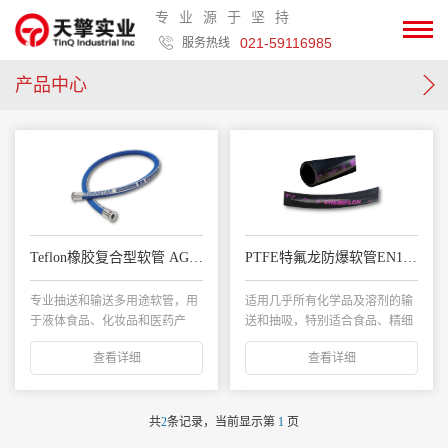
专业源于坚持
021-59116985
服务热线
产品中心
Teflon橡胶复合型软管 AGRASTAR SD/16
PTFE特氟龙防爆软管EN12115-CHEMIFLON SD/16
专业抽送和输送多用途软管，用
适用几乎所有化学品及溶剂的输
于液体食品、化妆品和医药产
送和抽吸，特别适合食品、精细
品。...
化工、制药及化妆...
查看详细
查看详细
共
2
条记录，当前显示第
1
页