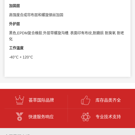
加固层
高强度合成帘布层和螺旋钢丝加固
外护层
黑色
,EPDM
复合橡胶
.
外层带螺旋沟槽
.
表面印有布纹
,
耐磨损
耐臭氧
耐老
化
工作温度
-40°C + 120°C
荟萃国际品牌
库存品类齐全
快速服务响应
专业技术支持