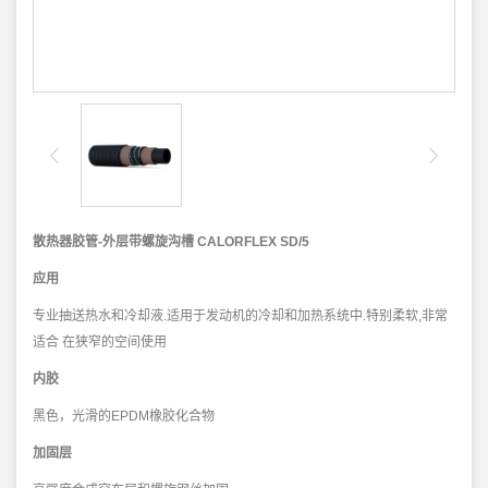
散热器胶管
-
外层带螺旋沟槽
CALORFLEX SD/5
应用
专业抽送热水和冷却液
.
适用于发动机的冷却和加热系统中
.
特别柔软
,
非常
适合
在狭窄的空间使用
内胶
黑色，光滑的
EPDM
橡胶化合物
加固层