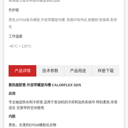
高强度合成帘布层和螺旋钢丝加固
外护层
黑色
,EPDM
复合橡胶
.
外层带螺旋沟槽
.
表面印有布纹
,
耐磨损
耐臭氧
耐老
化
工作温度
-40°C + 120°C
产品详情
技术参数
产品用途
样册下载
散热器胶管
-
外层带螺旋沟槽
CALORFLEX SD/5
应用
专业抽送热水和冷却液
.
适用于发动机的冷却和加热系统中
.
特别柔软
,
非常
适合
在狭窄的空间使用
内胶
黑色，光滑的
EPDM
橡胶化合物