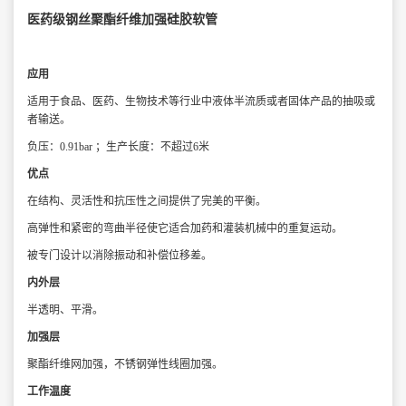
医药级钢丝聚酯纤维加强硅胶软管
应用
适用于食品、医药、生物技术等行业中液体半流质或者固体产品的抽吸或
者输送。
负压：0.91bar ；生产长度：不超过6米
优点
在结构、灵活性和抗压性之间提供了完美的平衡。
高弹性和紧密的弯曲半径使它适合加药和灌装机
械中的重复运动。
被专门设计以消除振动和补偿位移差。
内外层
半透明、平滑。
加强层
聚酯纤维网加强，
不锈钢弹性线圈加强。
工作温度