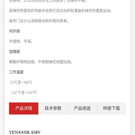
在结构、灵活性和抗压性之间提供了完美的平衡。
高弹性和紧密的弯曲半径使它适合加药和灌装机
械中的重复运动。
被专门设计以消除振动和补偿位移差。
内外层
半透明、平滑。
加强层
聚酯纤维网加强，
不锈钢弹性线圈加强。
工作温度
-55℃至+180℃
（-67℉至+356℉）
产品详情
技术参数
产品用途
样册下载
VENA®SIL 650V