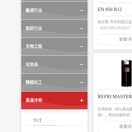
EN 856 R12
酿酒行业
高压管, 符合和超过
（SAE.DIN,EN,ISO）.
制药行业
查看详
生物工程
化妆品
精细化工
高温冷却
空调系统（非公路设
等），移动冷藏系统..
TGT
查看详