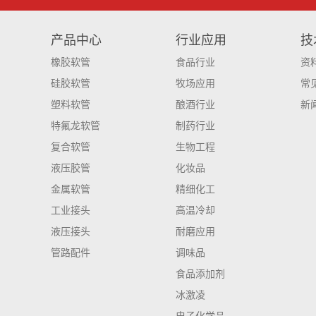
产品中心
行业应用
技
橡胶软管
食品行业
资
硅胶软管
牧场应用
常
塑料软管
酿酒行业
新
特氟龙软管
制药行业
复合软管
生物工程
液压胶管
化妆品
金属软管
精细化工
工业接头
高温冷却
液压接头
耐磨应用
管路配件
调味品
食品添加剂
冰激凌