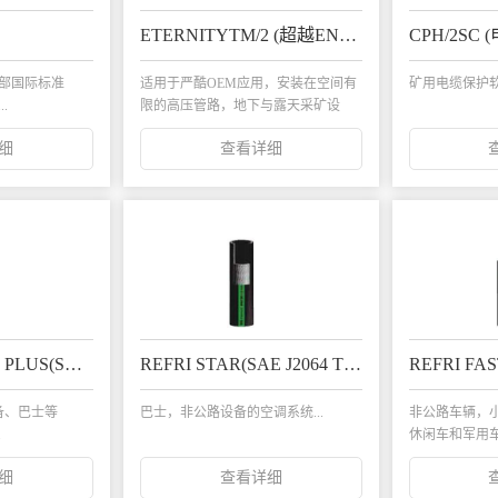
ETERNITYTM/2 (超越EN857 2SC)
CPH/2SC
全部国际标准
适用于严酷OEM应用，安装在空间有
矿用电缆保护软管
..
限的高压管路，地下与露天采矿设
备...
细
查看详细
REFRI MASTER PLUS(SAE J2064 TYPE E)
REFRI STAR(SAE J2064 TYPE B)
备、巴士等
巴士，非公路设备的空调系统...
非公路车辆，小
.
休闲车和军用车
细
查看详细