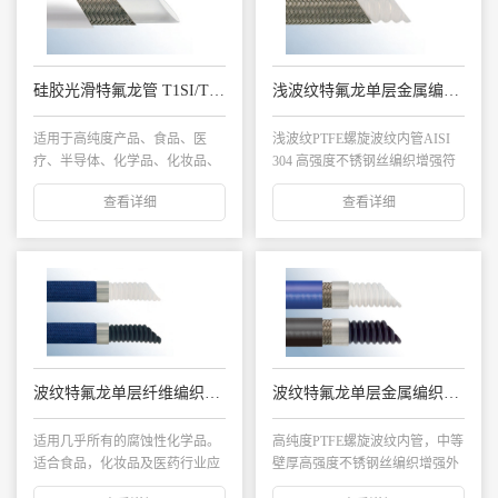
硅胶光滑特氟龙管 T1SI/T1SIA
浅波纹特氟龙单层金属编织管 TC1SY 浅波纹内管
适用于高纯度产品、食品、医
浅波纹PTFE螺旋波纹内管AISI
疗、半导体、化学品、化妆品、
304 高强度不锈钢丝编织增强符
汽车等行业。尤其适...
合F...
查看详细
查看详细
波纹特氟龙单层纤维编织管 TC1P/TC1PA
波纹特氟龙单层金属编织管-EPDM外层 TC1E/TC1EA
适用几乎所有的腐蚀性化学品。
高纯度PTFE螺旋波纹内管，中等
适合食品，化妆品及医药行业应
壁厚高强度不锈钢丝编织增强外
用。...
层为EPDM...