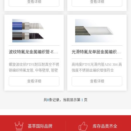
查看详细
查看详细
波纹特氟龙金属编织管-EP外层/钢丝增强 TCW1E
光滑特氟龙单层金属编织管 Speed Flow-B
螺旋波纹状PTFE耐压耐真空不锈
高纯度PTFE光滑内管AISI 304 高
钢编织特氟龙管, 中等壁厚, 管壁
强度不锈钢丝编织增强符合
外置耐...
FDA...
查看详细
查看详细
共
8
条记录，当前显示第
1
页
荟萃国际品牌
库存品类齐全